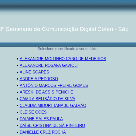
- 3º Seminário de Comunicação Digital Cofen - São
Selecione o certificado a ser emitido.
•
ALEXANDRE MOITINHO CANO DE MEDEIROS
•
ALEXANDRE ROSAFA GAVIOLI
•
ALINE SOARES
•
ANDREIA PEDROSO
•
ANTÔNIO MARCOS FREIRE GOMES
•
ARESKI DE ASSIS PENICHE
•
CAMILA BELISÁRIO DA SILVA
•
CLAUDIA MIDORI TANABE GALVÃO
•
CLEISE GOES
•
DAIANE SALES PAULA
•
DAÍSE CRISTINA DE SÁ PINHEIRO
•
DANIELLE CRUZ ROCHA